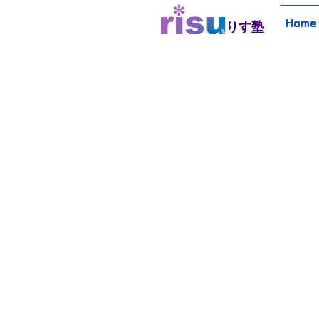
Home
​りす塾
​りす塾について
​新着情報
コンテンツ
​イベント
​オンラインショップ
はじ