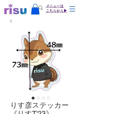
メニューは
​こちらから▶
りす彦ステッカー
《りすT'23》