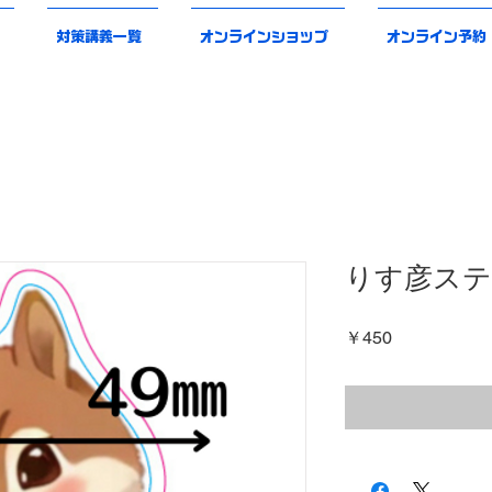
対策講義一覧
オンラインショップ
オンライン予約
りす彦ステ
価
￥450
格