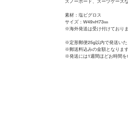
スノーボード、スーツケース
素材：塩ビグロス
サイズ：W49×H73㎜
※海外発送は受け付けており
※定形郵便25g以内で発送い
※郵送料込みの金額となりま
※発送には1週間ほどお時間を
​りす塾について
​新着情報
コンテンツ
​イベント
​オンラインショップ
はじ