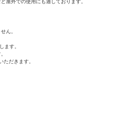
など屋外での使用にも適しております。
ません。
たします。
す。
いただきます。
対策講義一覧
講師紹介
お問合せ
オンライン予約
めての方へ
りすの杜とは