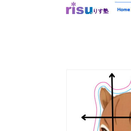
Home
​りす塾